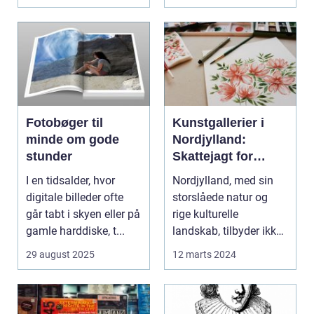
Fotobøger til
Kunstgallerier i
minde om gode
Nordjylland:
stunder
Skattejagt for
kunstentusiaster
I en tidsalder, hvor
Nordjylland, med sin
digitale billeder ofte
storslåede natur og
går tabt i skyen eller på
rige kulturelle
gamle harddiske, t...
landskab, tilbyder ikke
kun en flugt ...
29 august 2025
12 marts 2024