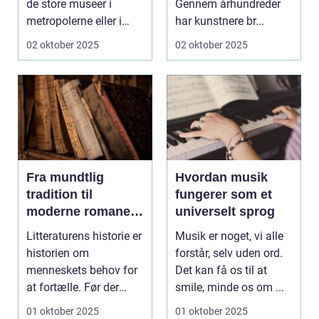
de store museer i
Gennem århundreder
metropolerne eller i
har kunstnere br...
internationale g...
02 oktober 2025
02 oktober 2025
Fra mundtlig
Hvordan musik
tradition til
fungerer som et
moderne romaner:
universelt sprog
Litteraturens
Litteraturens historie er
Musik er noget, vi alle
udvikling
historien om
forstår, selv uden ord.
menneskets behov for
Det kan få os til at
at fortælle. Før der
smile, minde os om ...
fandte...
01 oktober 2025
01 oktober 2025