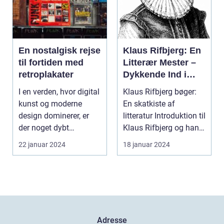
En nostalgisk rejse
Klaus Rifbjerg: En
til fortiden med
Litterær Mester –
retroplakater
Dykkende Ind i
Værkerne og deres
I en verden, hvor digital
Klaus Rifbjerg bøger:
Historie
kunst og moderne
En skatkiste af
design dominerer, er
litteratur Introduktion til
der noget dybt
Klaus Rifbjerg og hans
fascinerende og
betydning ...
22 januar 2024
18 januar 2024
drage...
Adresse