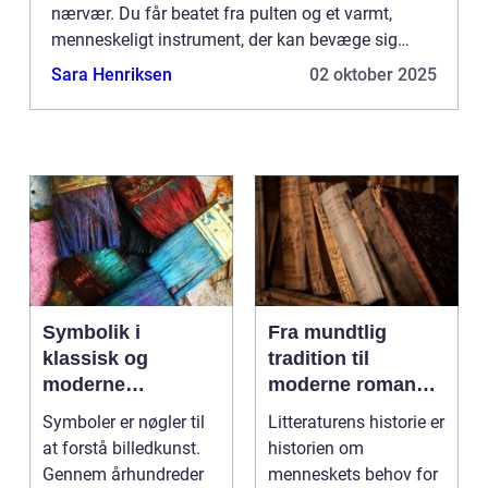
nærvær. Du får beatet fra pulten og et varmt,
menneskeligt instrument, der kan bevæge sig
rundt blandt gæsterne...
Sara Henriksen
02 oktober 2025
Symbolik i
Fra mundtlig
klassisk og
tradition til
moderne
moderne romaner:
billedkunst
Litteraturens
Symboler er nøgler til
Litteraturens historie er
udvikling
at forstå billedkunst.
historien om
Gennem århundreder
menneskets behov for