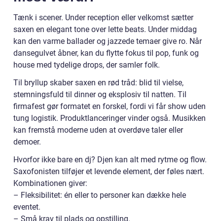
Tænk i scener. Under reception eller velkomst sætter
saxen en elegant tone over lette beats. Under middag
kan den varme ballader og jazzede temaer give ro. Når
dansegulvet åbner, kan du flytte fokus til pop, funk og
house med tydelige drops, der samler folk.
Til bryllup skaber saxen en rød tråd: blid til vielse,
stemningsfuld til dinner og eksplosiv til natten. Til
firmafest gør formatet en forskel, fordi vi får show uden
tung logistik. Produktlanceringer vinder også. Musikken
kan fremstå moderne uden at overdøve taler eller
demoer.
Hvorfor ikke bare en dj? Djen kan alt med rytme og flow.
Saxofonisten tilføjer et levende element, der føles nært.
Kombinationen giver:
– Fleksibilitet: én eller to personer kan dække hele
eventet.
– Små krav til plads og opstilling.