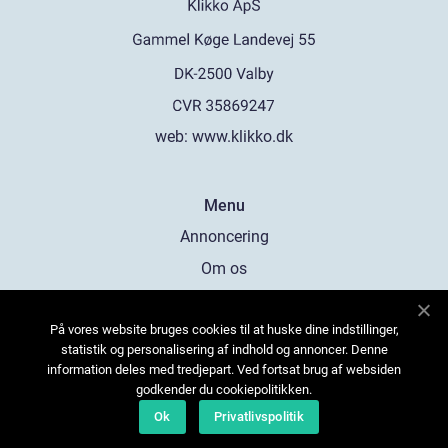
web:
www.klikko.dk
Menu
Annoncering
Om os
Cookies
På vores website bruges cookies til at huske dine indstillinger,
Kontakt os
statistik og personalisering af indhold og annoncer. Denne
Sitemap
information deles med tredjepart. Ved fortsat brug af websiden
godkender du cookiepolitikken.
Ok
Privatlivspolitik