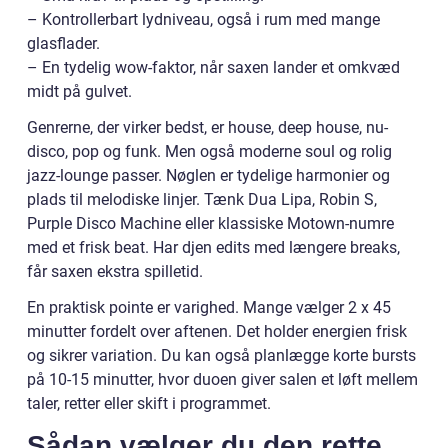
– Kontrollerbart lydniveau, også i rum med mange
glasflader.
– En tydelig wow-faktor, når saxen lander et omkvæd
midt på gulvet.
Genrerne, der virker bedst, er house, deep house, nu-
disco, pop og funk. Men også moderne soul og rolig
jazz-lounge passer. Nøglen er tydelige harmonier og
plads til melodiske linjer. Tænk Dua Lipa, Robin S,
Purple Disco Machine eller klassiske Motown-numre
med et frisk beat. Har djen edits med længere breaks,
får saxen ekstra spilletid.
En praktisk pointe er varighed. Mange vælger 2 x 45
minutter fordelt over aftenen. Det holder energien frisk
og sikrer variation. Du kan også planlægge korte bursts
på 10-15 minutter, hvor duoen giver salen et løft mellem
taler, retter eller skift i programmet.
Sådan vælger du den rette