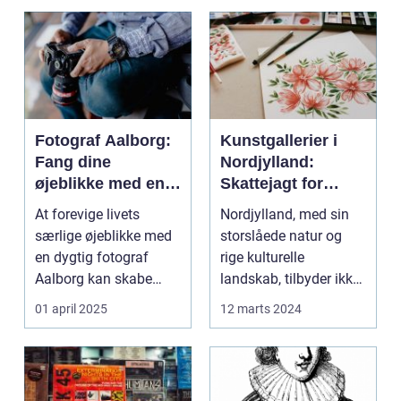
Fotograf Aalborg:
Kunstgallerier i
Fang dine
Nordjylland:
øjeblikke med en
Skattejagt for
professionel
kunstentusiaster
At forevige livets
Nordjylland, med sin
fotograf
særlige øjeblikke med
storslåede natur og
en dygtig fotograf
rige kulturelle
Aalborg kan skabe
landskab, tilbyder ikke
minder, d...
kun en flugt ...
01 april 2025
12 marts 2024