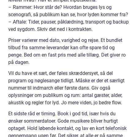
– Rammer: Hvor står de? Hvordan bruges lys og
scenografi, så publikum kan se, hvor lyden kommer fra?
– Aftale: Tider, pauser, påklædning, transport og backup
ved sygdom. Skriv det ned i kontrakten.
Priser varierer med dato, varighed og rejse. Et bundlet
tilbud fra samme leverandør kan ofte spare tid og
penge. Bed om en fast pris med alle tillæg. Det giver ro
på dagen.
Vil du have et sæt, der føles skræddersyet, så del
program og nøglesange tidligt. Måske er der et særligt
nummer til indmarch eller første dans. Giv også
oplysninger om publikum og rum: antal gæster, alder,
akustik og regler for lyd. Jo mere viden, jo bedre flow.
Et sidste råd er timing. Book i god tid, især hvis du
ønsker sommerdatoer. Gode musikere bliver hurtigt
optaget. Hold løbende kontakt, og lav en kort telefonisk
gennemgang ugen før. Det sikrer, at alle er på samme