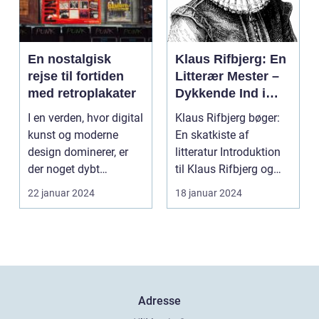
En nostalgisk
Klaus Rifbjerg: En
rejse til fortiden
Litterær Mester –
med retroplakater
Dykkende Ind i
Værkerne og deres
I en verden, hvor digital
Klaus Rifbjerg bøger:
Historie
kunst og moderne
En skatkiste af
design dominerer, er
litteratur Introduktion
der noget dybt
til Klaus Rifbjerg og
fascinerende og
hans betydning ...
22 januar 2024
18 januar 2024
drage...
Adresse