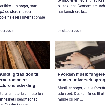
Symboler er nøgler til at fors
er ikke kun noget, man
billedkunst. Gennem århund
 på de store museer i
har kunstnere br...
olerne eller i internationale
ober 2025
02 oktober 2025
undtlig tradition til
Hvordan musik fungere
rne romaner:
som et universelt spro
raturens udvikling
Musik er noget, vi alle forstår
aturens historie er historien
uden ord. Det kan få os til at
nneskets behov for at
minde os om ...
le. Før der fandte...