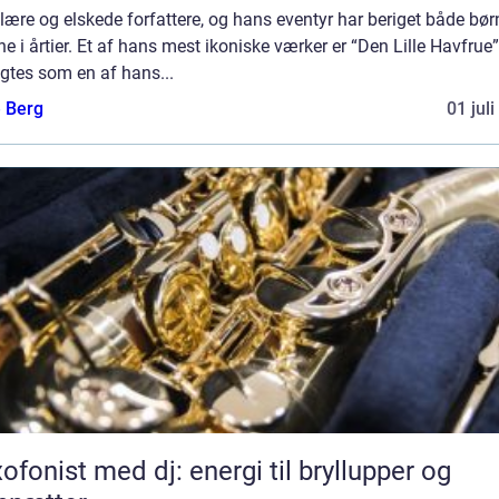
ære og elskede forfattere, og hans eventyr har beriget både bør
e i årtier. Et af hans mest ikoniske værker er “Den Lille Havfrue”
gtes som en af hans...
e Berg
01 jul
ofonist med dj: energi til bryllupper og