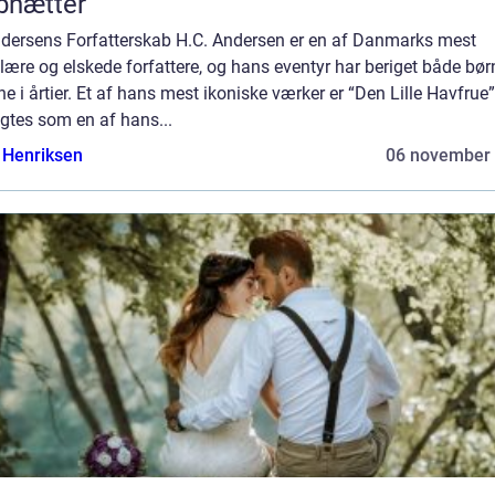
bnætter
ndersens Forfatterskab H.C. Andersen er en af Danmarks mest
ære og elskede forfattere, og hans eventyr har beriget både bør
e i årtier. Et af hans mest ikoniske værker er “Den Lille Havfrue”
gtes som en af hans...
 Henriksen
06 november