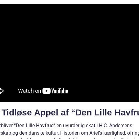
Tidløse Appel af “Den Lille Havfr
rbliver “Den Lille Havfrue” en uvurderlig skat i H.C. Andersens
rskab og den danske kultur. Historien om Ariel’s kærlighed, ofrin