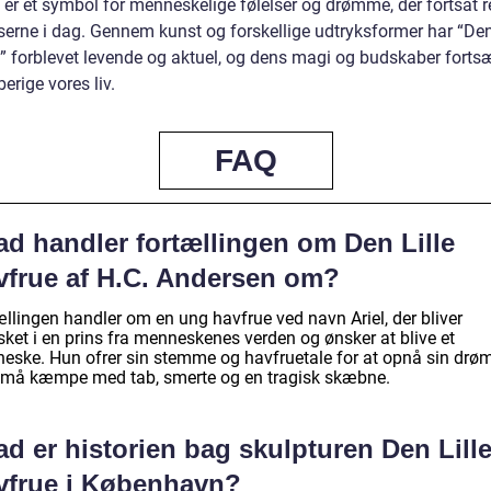
er et symbol for menneskelige følelser og drømme, der fortsat 
erne i dag. Gennem kunst og forskellige udtryksformer har “Den 
” forblevet levende og aktuel, og dens magi og budskaber fortsæ
erige vores liv.
FAQ
ad handler fortællingen om Den Lille
vfrue af H.C. Andersen om?
ællingen handler om en ung havfrue ved navn Ariel, der bliver
sket i en prins fra menneskenes verden og ønsker at blive et
eske. Hun ofrer sin stemme og havfruetale for at opnå sin drøm
må kæmpe med tab, smerte og en tragisk skæbne.
d er historien bag skulpturen Den Lill
vfrue i København?