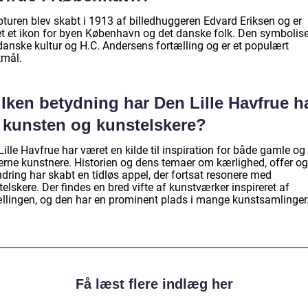
pturen blev skabt i 1913 af billedhuggeren Edvard Eriksen og er
et et ikon for byen København og det danske folk. Den symbolise
danske kultur og H.C. Andersens fortælling og er et populært
tmål.
lken betydning har Den Lille Havfrue ha
r kunsten og kunstelskere?
ille Havfrue har været en kilde til inspiration for både gamle og
rne kunstnere. Historien og dens temaer om kærlighed, offer og
dring har skabt en tidløs appel, der fortsat resonere med
elskere. Der findes en bred vifte af kunstværker inspireret af
ællingen, og den har en prominent plads i mange kunstsamlinger
Få læst flere indlæg her