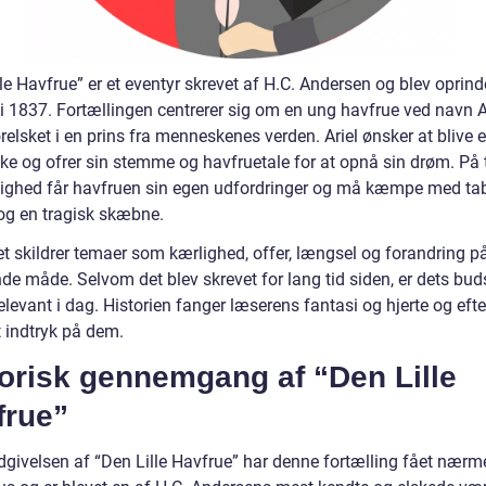
le Havfrue” er et eventyr skrevet af H.C. Andersen og blev oprind
i 1837. Fortællingen centrerer sig om en ung havfrue ved navn Ar
orelsket i en prins fra menneskenes verden. Ariel ønsker at blive 
e og ofrer sin stemme og havfruetale for at opnå sin drøm. På 
lighed får havfruen sin egen udfordringer og må kæmpe med tab
og en tragisk skæbne.
et skildrer temaer som kærlighed, offer, længsel og forandring p
nde måde. Selvom det blev skrevet for lang tid siden, er dets bu
elevant i dag. Historien fanger læserens fantasi og hjerte og efte
t indtryk på dem.
torisk gennemgang af “Den Lille
frue”
dgivelsen af “Den Lille Havfrue” har denne fortælling fået nærm