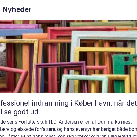
e Nyheder
fessionel indramning i København: når det
l se godt ud
ndersens Forfatterskab H.C. Andersen er en af Danmarks mest
ære og elskede forfattere, og hans eventyr har beriget både bør
e i årtier. Et af hans mest ikoniske værker er “Den Lille Havfrue”