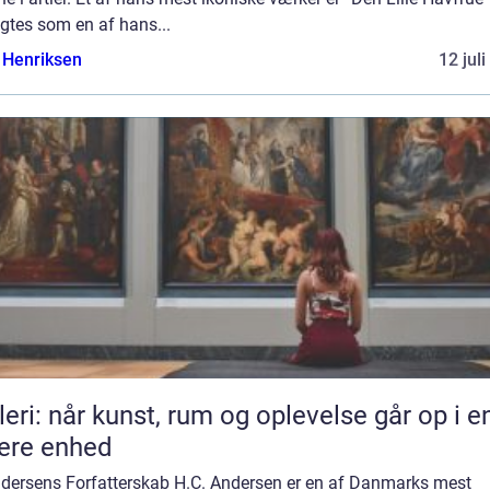
gtes som en af hans...
 Henriksen
12 jul
leri: når kunst, rum og oplevelse går op i e
ere enhed
ndersens Forfatterskab H.C. Andersen er en af Danmarks mest