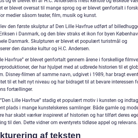
tus og er blevet en af H.C. Andersens mest kendte og elskede vær
t er blevet oversat til mange sprog og er blevet genfortalt i forsk
or medier såsom teater, film, musik og kunst.
lev den første skulptur af Den Lille Havfrue udført af billedhugg
Eriksen i Danmark, og den blev straks et ikon for byen Københa
hele Danmark. Skulpturen er blevet et populært turistmål og
serer den danske kultur og H.C. Andersen.
le Havfrue” er blevet genfortalt gennem årene i forskellige filmv
rproduktioner, der har hjulpet med at udbrede historien til et glob
m. Disney-filmen af samme navn, udgivet i 1989, har bragt event
tet til et helt nyt niveau og har bidraget til at bevare interessen f
ns fortællinger.
 “Den Lille Havfrue” stadig et populært motiv i kunsten og indta
nt plads i mange kunstelskeres samlinger. Både gamle og mod
e har skabt værker inspireret af historien og har tilført deres eg
ing til den. Dette vidner om eventyrets tidløse appel og relevans.
kturering af teksten