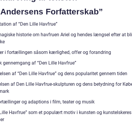
 Andersens Forfatterskab”
ation af “Den Lille Havfrue”
agiske historie om havfruen Ariel og hendes længsel efter at bl
ke
r i fortællingen såsom kærlighed, offer og forandring
sk gennemgang af “Den Lille Havfrue”
elsen af “Den Lille Havfrue” og dens popularitet gennem tiden
lsen af Den Lille Havfrue-skulpturen og dens betydning for Kø
mark
tællinger og adaptions i film, teater og musik
Lille Havfrue” som et populært motiv i kunsten og kunstelskeres
er