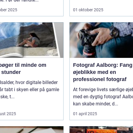
ober 2025
01 oktober 2025
bøger til minde om
Fotograf Aalborg: Fang
 stunder
øjeblikke med en
professionel fotograf
dsalder, hvor digitale billeder
år tabt i skyen eller på gamle
At forevige livets særlige øje
ke, t...
med en dygtig fotograf Aalb
kan skabe minder, d...
ust 2025
01 april 2025