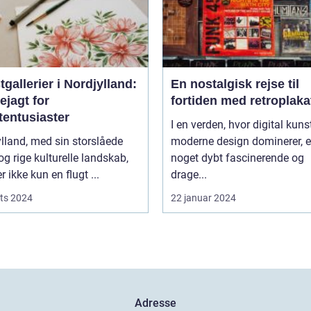
gallerier i Nordjylland:
En nostalgisk rejse til
ejagt for
fortiden med retroplaka
tentusiaster
I en verden, hvor digital kuns
lland, med sin storslåede
moderne design dominerer, e
og rige kulturelle landskab,
noget dybt fascinerende og
r ikke kun en flugt ...
drage...
ts 2024
22 januar 2024
Adresse