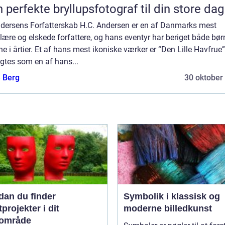
 perfekte bryllupsfotograf til din store dag
ndersens Forfatterskab H.C. Andersen er en af Danmarks mest
ære og elskede forfattere, og hans eventyr har beriget både bør
e i årtier. Et af hans mest ikoniske værker er “Den Lille Havfrue”
gtes som en af hans...
e Berg
30 oktober
dan du finder
Symbolik i klassisk og
projekter i dit
moderne billedkunst
lområde