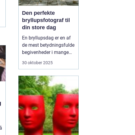
Den perfekte
bryllupsfotograf til
din store dag
En bryllupsdag er en af
de mest betydningsfulde
begivenheder i mange
menneskers liv. Det er en
30 oktober 2025
dag fyldt med
forventninger, kærlighed
og uforglemmelige
øjeblikke. Når klokkerne
ringer, og risene flyver, vil
g
de fleste par gerne sikr...
å