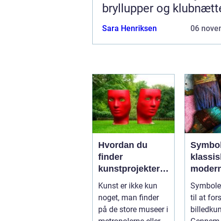
bryllupper og klubnætt
Sara Henriksen
06 nove
Hvordan du
Symbol
finder
klassis
kunstprojekter i
moder
dit lokalområde
billedk
Kunst er ikke kun
Symboler
noget, man finder
til at for
på de store museer i
billedkun