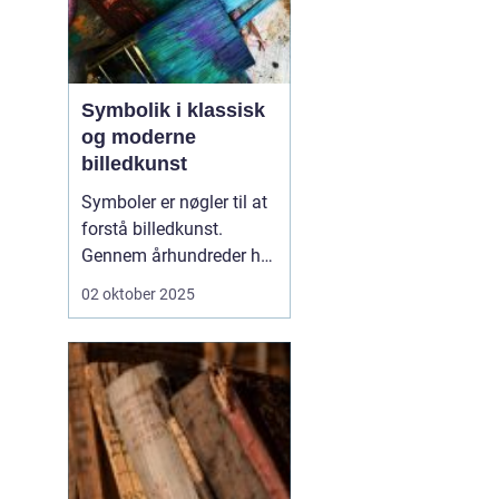
Symbolik i klassisk
og moderne
billedkunst
Symboler er nøgler til at
forstå billedkunst.
Gennem århundreder har
kunstnere brugt tegn,
02 oktober 2025
ikoner og metaforer til at
give deres værker dybere
mening. I klassisk kunst
blev symbolikken ofte
brugt til at formidle
religiø...