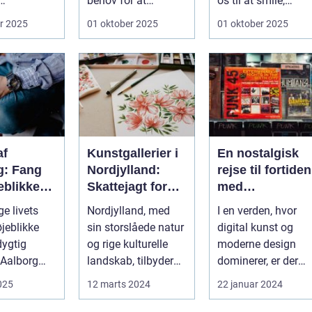
behov for at
os til at smile,
der har
fortælle. Før der
minde os om ...
r 2025
01 oktober 2025
01 oktober 2025
 br...
fandte...
af
Kunstgallerier i
En nostalgisk
g: Fang
Nordjylland:
rejse til fortiden
eblikke
Skattejagt for
med
n
kunstentusiaste
retroplakater
ge livets
Nordjylland, med
I en verden, hvor
sionel
r
øjeblikke
sin storslåede natur
digital kunst og
f
ygtig
og rige kulturelle
moderne design
 Aalborg
landskab, tilbyder
dominerer, er der
e minder,
ikke kun en flugt ...
noget dybt
2025
12 marts 2024
22 januar 2024
fascinerende og
drage...