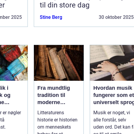
er
til din store dag
mber 2025
Stine Berg
30 oktober 2025
ik i
Fra mundtlig
Hvordan musik
k og
tradition til
fungerer som et
ne
moderne
universelt spro
unst
romaner:
 er nøgler
Litteraturens
Musik er noget, vi
Litteraturens
stå
historie er historien
alle forstår, selv
udvikling
st.
om menneskets
uden ord. Det kan f