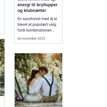
energi til bryllupper
og klubnætter
En saxofonist med dj er
blevet et populært valg,
fordi kombinationen
giver både fleksibilitet og
06 november 2025
nærvær. Du får beatet
fra pulten og et varmt,
menneskeligt
instrument, der kan
bevæge sig rundt blandt
gæsterne...