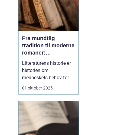
Fra mundtlig
tradition til moderne
romaner:
Litteraturens
Litteraturens historie er
udvikling
historien om
menneskets behov for at
fortælle. Før der fandtes
01 oktober 2025
bøger, bogstaver og
trykpresser, fandtes
fortællingerne. De blev
fortalt ved ildstedet,
sunget i sange og
videregivet fra