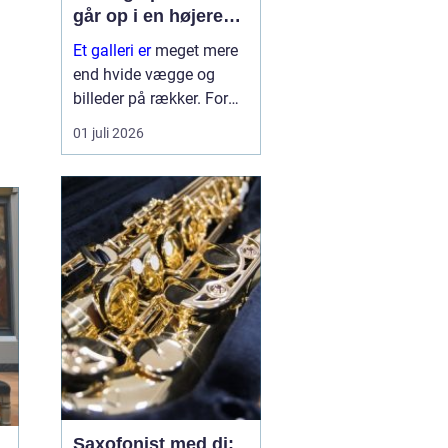
går op i en højere
enhed
Et galleri er
meget mere
end hvide vægge og
billeder på rækker. For
mange fungerer galleriet
01 juli 2026
som et frirum, hvor vi
kan sænke tempoet og
få et øjebliks pause fra
hverdagen. For
kunstnere er galleriet et
profession...
Saxofonist med dj: