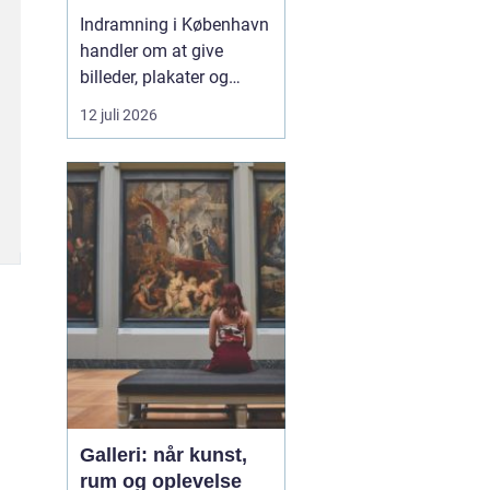
skal se godt ud
Indramning i København
handler om at give
billeder, plakater og
personlige minder en
12 juli 2026
ramme, der både
beskytter og fremhæver
motivet. Hos mange
københavnere fylder
kunst, fotografier og
plakater meget i
indretningen, og flere...
Galleri: når kunst,
rum og oplevelse