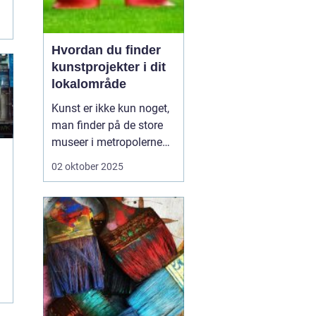
Hvordan du finder
kunstprojekter i dit
lokalområde
Kunst er ikke kun noget,
man finder på de store
museer i metropolerne
eller i internationale
02 oktober 2025
gallerier. Den findes lige
rundt om hjørnet – i
parker, på biblioteker, i
kulturhuse, på facader
og i små fællessk...