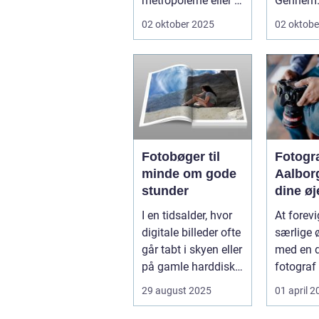
metropolerne eller i
Gennem
internationale g...
århundre
02 oktober 2025
02 oktobe
kunstnere
Fotobøger til
Fotogr
minde om gode
Aalbor
stunder
dine øj
med e
I en tidsalder, hvor
At forevi
profes
digitale billeder ofte
særlige 
fotogra
går tabt i skyen eller
med en d
på gamle harddiske,
fotograf
t...
kan skab
29 august 2025
01 april 
d...