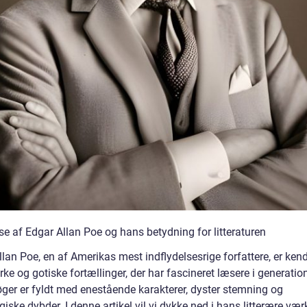
se af Edgar Allan Poe og hans betydning for litteraturen
lan Poe, en af Amerikas mest indflydelsesrige forfattere, er kend
ke og gotiske fortællinger, der har fascineret læsere i generation
ger er fyldt med enestående karakterer, dyster stemning og
iske dybder. I denne artikel vil vi dykke ned i hans litterære vær