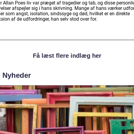
 Allan Poes liv var præget af tragedier og tab, og disse personl
velser afspejler sig i hans skrivning. Mange af hans værker udfo
r som angst, isolation, sindssyge og død, hvilket er en direkte
ksion af de udfordringer, han selv stod over for.
Få læst flere indlæg her
e Nyheder