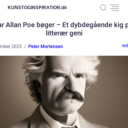
KUNSTOGINSPIRATION.
dk
r Allan Poe bøger – Et dybdegående kig 
litterær geni
red
ember 2023
Peter Mortensen