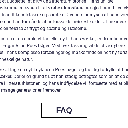
t et uudsletteligt aftryk på litteraturhistorien. Hans unikke
erstemme og evnen til at skabe atmosfære har gjort ham til en el
er blandt kunstelskere og samlere. Gennem analysen af hans væ
hvordan han formåede at udforske de mørkeste sider af menneske
e en følelse af frygt og spænding i læserne.
m du er en etableret fan eller ny til hans værker, er der altid mer
i Edgar Allan Poes bøger. Med hver læsning vil du blive dybere
et i hans komplekse fortællinger og måske finde en helt ny forst
neskelige natur.
e at tage en dybt dyk ned i Poes bøger og lad dig fortrylle af h
rker. Der er en grund til, at han stadig betragtes som en af de s
re i litteraturhistorien, og hans indflydelse vil fortsætte med at bl
 mange generationer fremover.
FAQ