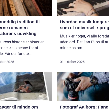
undtlig tradition til
Hvordan musik fungere
rne romaner:
som et universelt spro
raturens udvikling
Musik er noget, vi alle forstår
aturens historie er historien
uden ord. Det kan få os til at
nneskets behov for at
minde os om ...
le. Før der fandte...
ober 2025
01 oktober 2025
bøger til minde om
Fotograf Aalborg: Fang