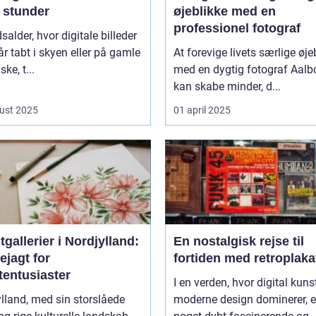
 stunder
øjeblikke med en
professionel fotograf
dsalder, hvor digitale billeder
år tabt i skyen eller på gamle
At forevige livets særlige øje
ke, t...
med en dygtig fotograf Aalb
kan skabe minder, d...
ust 2025
01 april 2025
gallerier i Nordjylland:
En nostalgisk rejse til
ejagt for
fortiden med retroplaka
tentusiaster
I en verden, hvor digital kuns
lland, med sin storslåede
moderne design dominerer, e