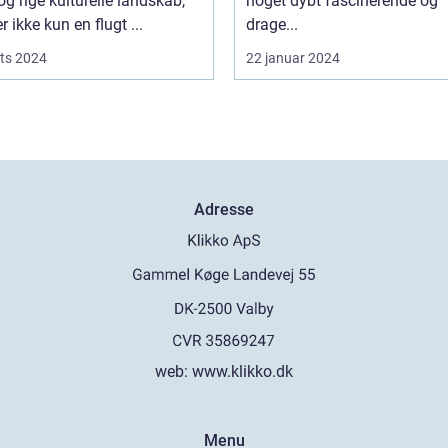
og rige kulturelle landskab,
noget dybt fascinerende og
r ikke kun en flugt ...
drage...
ts 2024
22 januar 2024
Adresse
web:
www.klikko.dk
Menu