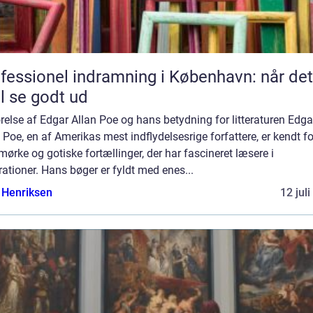
fessionel indramning i København: når det
l se godt ud
relse af Edgar Allan Poe og hans betydning for litteraturen Edga
 Poe, en af Amerikas mest indflydelsesrige forfattere, er kendt fo
mørke og gotiske fortællinger, der har fascineret læsere i
ationer. Hans bøger er fyldt med enes...
 Henriksen
12 jul