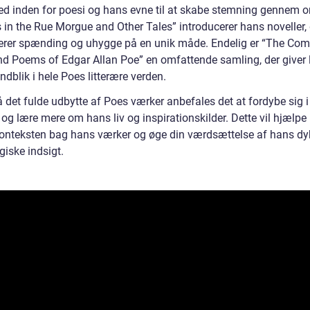
ed inden for poesi og hans evne til at skabe stemning gennem o
 in the Rue Morgue and Other Tales” introducerer hans noveller, 
rer spænding og uhygge på en unik måde. Endelig er “The Com
nd Poems of Edgar Allan Poe” en omfattende samling, der giver
indblik i hele Poes litterære verden.
å det fulde udbytte af Poes værker anbefales det at fordybe sig 
 og lære mere om hans liv og inspirationskilder. Dette vil hjælpe
konteksten bag hans værker og øge din værdsættelse af hans d
giske indsigt.