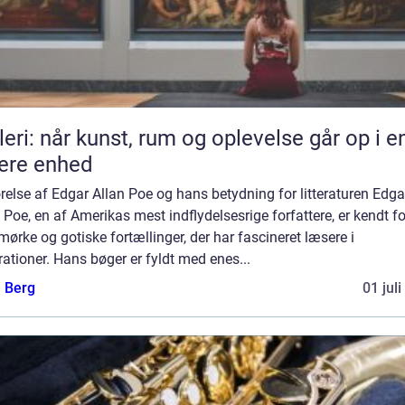
leri: når kunst, rum og oplevelse går op i e
ere enhed
relse af Edgar Allan Poe og hans betydning for litteraturen Edga
 Poe, en af Amerikas mest indflydelsesrige forfattere, er kendt fo
mørke og gotiske fortællinger, der har fascineret læsere i
ationer. Hans bøger er fyldt med enes...
e Berg
01 jul