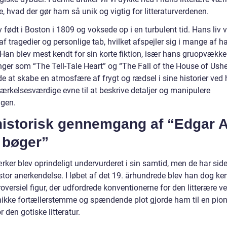
, hvad der gør ham så unik og vigtig for litteraturverdenen.
 født i Boston i 1809 og voksede op i en turbulent tid. Hans liv 
f tragedier og personlige tab, hvilket afspejler sig i mange af h
 Han blev mest kendt for sin korte fiktion, især hans gruopvækk
nger som “The Tell-Tale Heart” og “The Fall of the House of Ushe
e at skabe en atmosfære af frygt og rædsel i sine historier ved 
ærkelsesværdige evne til at beskrive detaljer og manipulere
gen.
historisk gennemgang af “Edgar A
 bøger”
rker blev oprindeligt undervurderet i sin samtid, men de har si
stor anerkendelse. I løbet af det 19. århundrede blev han dog k
oversiel figur, der udfordrede konventionerne for den litterære v
ikke fortællerstemme og spændende plot gjorde ham til en pion
r den gotiske litteratur.