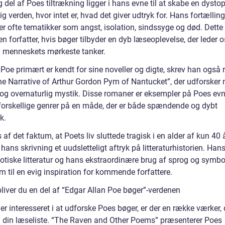
g del af Poes tiltrækning ligger i hans evne til at skabe en dysto
g verden, hvor intet er, hvad det giver udtryk for. Hans fortælling
er ofte tematikker som angst, isolation, sindssyge og død. Dette
en forfatter, hvis bøger tilbyder en dyb læseoplevelse, der leder o
menneskets mørkeste tanker.
Poe primært er kendt for sine noveller og digte, skrev han også
e Narrative of Arthur Gordon Pym of Nantucket”, der udforsker 
 og overnaturlig mystik. Disse romaner er eksempler på Poes evne
forskellige genrer på en måde, der er både spændende og dybt
k.
 af det faktum, at Poets liv sluttede tragisk i en alder af kun 40 å
 hans skrivning et uudsletteligt aftryk på litteraturhistorien. Han
gotiske litteratur og hans ekstraordinære brug af sprog og symbo
m til en evig inspiration for kommende forfattere.
liver du en del af “Edgar Allan Poe bøger”-verdenen
er interesseret i at udforske Poes bøger, er der en række værker, 
 din læseliste. “The Raven and Other Poems” præsenterer Poes