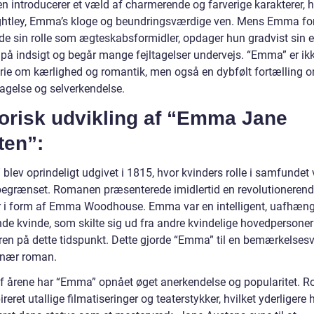
 introducerer et væld af charmerende og farverige karakterer, 
ghtley, Emma’s kloge og beundringsværdige ven. Mens Emma fo
lde sin rolle som ægteskabsformidler, opdager hun gradvist sin 
på indsigt og begår mange fejltagelser undervejs. “Emma” er ik
orie om kærlighed og romantik, men også en dybfølt fortælling 
agelse og selverkendelse.
torisk udvikling af “Emma Jane
ten”:
lev oprindeligt udgivet i 1815, hvor kvinders rolle i samfundet 
begrænset. Romanen præsenterede imidlertid en revolutioneren
r i form af Emma Woodhouse. Emma var en intelligent, uafhæng
de kvinde, som skilte sig ud fra andre kvindelige hovedpersoner 
turen på dette tidspunkt. Dette gjorde “Emma” til en bemærkelses
onær roman.
 af årene har “Emma” opnået øget anerkendelse og popularitet.
ireret utallige filmatiseringer og teaterstykker, hvilket yderligere 