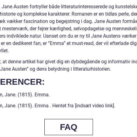
Jane Austen fortryller både litteraturinteresserede og kunstels
 historie og komplekse karakterer. Romanen er en tidløs perle, de
æk vækker fascination og begejstring i dag. Jane Austen formå
t mesterværk, der fejrer kærlighed, selvopdagelse og menneskel
ers indviklede natur. Uanset om du er ny til Jane Austens værker 
 er en dedikeret fan, er “Emma” et must-read, der vil efterlade dig
llet.
, at denne artikel har givet dig en dybdegående og informativ ind
ane Austen” og dens betydning i litteraturhistorien.
ERENCER:
n, Jane. (1815). Emma.
, Jane. (1815). Emma . Hentet fra [indsæt video link].
FAQ