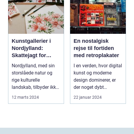
Kunstgallerier i
En nostalgisk
Nordjylland:
rejse til fortiden
Skattejagt for
med retroplakater
kunstentusiaster
Nordjylland, med sin
I en verden, hvor digital
storslåede natur og
kunst og moderne
rige kulturelle
design dominerer, er
landskab, tilbyder ikke
der noget dybt
kun en flugt ...
fascinerende og
12 marts 2024
22 januar 2024
drage...