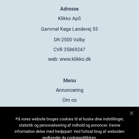
Adresse
web:
www.klikko.dk
Menu
Annoncering
Om os
Cookies
På vores website bruges cookies til at huske dine indstillinger,
Kontakt os
statistik og personalisering af indhold og annoncer. Denne
Sitemap
information deles med tredjepart. Ved fortsat brug af websiden
godkender du cookiepolitikken.