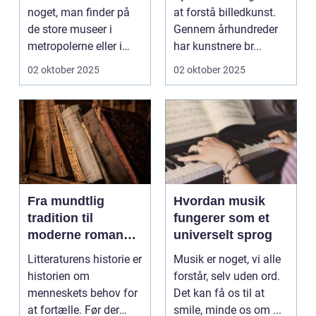
noget, man finder på
at forstå billedkunst.
de store museer i
Gennem århundreder
metropolerne eller i
har kunstnere br...
internationale g...
02 oktober 2025
02 oktober 2025
Fra mundtlig
Hvordan musik
tradition til
fungerer som et
moderne romaner:
universelt sprog
Litteraturens
Litteraturens historie er
Musik er noget, vi alle
udvikling
historien om
forstår, selv uden ord.
menneskets behov for
Det kan få os til at
at fortælle. Før der
smile, minde os om ...