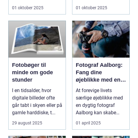
fandte...
01 oktober 2025
01 oktober 2025
Fotobøger til
Fotograf Aalborg:
minde om gode
Fang dine
stunder
øjeblikke med en
professionel
I en tidsalder, hvor
At forevige livets
fotograf
digitale billeder ofte
særlige øjeblikke med
går tabt i skyen eller på
en dygtig fotograf
gamle harddiske, t...
Aalborg kan skabe
minder, d...
29 august 2025
01 april 2025