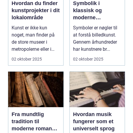
Hvordan du finder
Symbolik i
kunstprojekter i dit
klassisk og
lokalområde
moderne
billedkunst
Kunst er ikke kun
Symboler er nøgler til
noget, man finder på
at forstå billedkunst.
de store museer i
Gennem århundreder
metropolerne eller i
har kunstnere br...
internationale g...
02 oktober 2025
02 oktober 2025
Fra mundtlig
Hvordan musik
tradition til
fungerer som et
moderne romaner:
universelt sprog