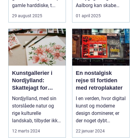
gamle harddiske, t...
Aalborg kan skabe
minder, d...
29 august 2025
01 april 2025
Kunstgallerier i
En nostalgisk
Nordjylland:
rejse til fortiden
Skattejagt for
med retroplakater
kunstentusiaster
Nordjylland, med sin
I en verden, hvor digital
storslåede natur og
kunst og moderne
rige kulturelle
design dominerer, er
landskab, tilbyder ikke
der noget dybt
kun en flugt ...
fascinerende og
12 marts 2024
22 januar 2024
drage...