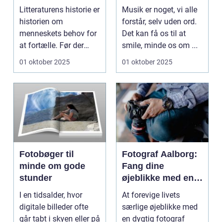
Litteraturens
Litteraturens historie er
Musik er noget, vi alle
udvikling
historien om
forstår, selv uden ord.
menneskets behov for
Det kan få os til at
at fortælle. Før der
smile, minde os om ...
fandte...
01 oktober 2025
01 oktober 2025
Fotobøger til
Fotograf Aalborg:
minde om gode
Fang dine
stunder
øjeblikke med en
professionel
I en tidsalder, hvor
At forevige livets
fotograf
digitale billeder ofte
særlige øjeblikke med
går tabt i skyen eller på
en dygtig fotograf