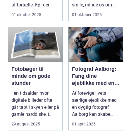
at fortælle. Før der
smile, minde os om ...
fandte...
01 oktober 2025
01 oktober 2025
Fotobøger til
Fotograf Aalborg:
minde om gode
Fang dine
stunder
øjeblikke med en
professionel
I en tidsalder, hvor
At forevige livets
fotograf
digitale billeder ofte
særlige øjeblikke med
går tabt i skyen eller på
en dygtig fotograf
gamle harddiske, t...
Aalborg kan skabe
minder, d...
29 august 2025
01 april 2025