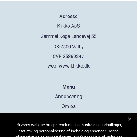
Adresse
web:
www.klikko.dk
Menu
Annoncering
Om os
Cookies
På vores website bruges cookies til at huske dine indstillinger,
Kontakt os
statistik og personalisering af indhold og annoncer. Denne
Sitemap