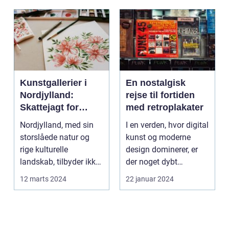
Kunstgallerier i
En nostalgisk
Nordjylland:
rejse til fortiden
Skattejagt for
med retroplakater
kunstentusiaster
Nordjylland, med sin
I en verden, hvor digital
storslåede natur og
kunst og moderne
rige kulturelle
design dominerer, er
landskab, tilbyder ikke
der noget dybt
kun en flugt ...
fascinerende og
12 marts 2024
22 januar 2024
drage...