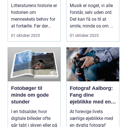
Litteraturens
Litteraturens historie er
Musik er noget, vi alle
udvikling
historien om
forstår, selv uden ord.
menneskets behov for
Det kan få os til at
at fortælle. Før der
smile, minde os om ...
fandte...
01 oktober 2025
01 oktober 2025
Fotobøger til
Fotograf Aalborg:
minde om gode
Fang dine
stunder
øjeblikke med en
professionel
I en tidsalder, hvor
At forevige livets
fotograf
digitale billeder ofte
særlige øjeblikke med
går tabt i skyen eller på
en dygtig fotograf