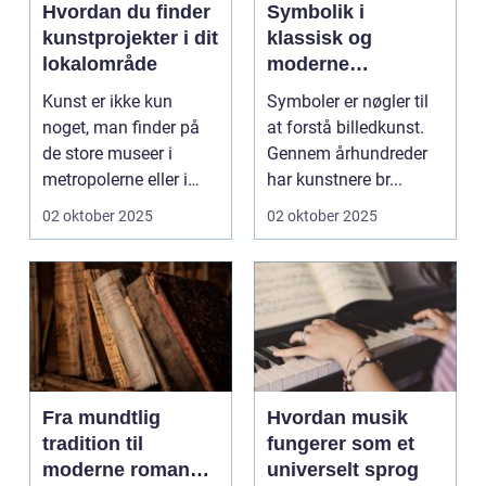
Hvordan du finder
Symbolik i
kunstprojekter i dit
klassisk og
lokalområde
moderne
billedkunst
Kunst er ikke kun
Symboler er nøgler til
noget, man finder på
at forstå billedkunst.
de store museer i
Gennem århundreder
metropolerne eller i
har kunstnere br...
internationale g...
02 oktober 2025
02 oktober 2025
Fra mundtlig
Hvordan musik
tradition til
fungerer som et
moderne romaner:
universelt sprog