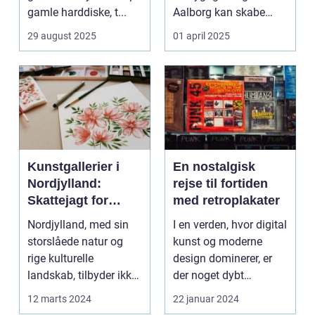
gamle harddiske, t...
Aalborg kan skabe
minder, d...
29 august 2025
01 april 2025
Kunstgallerier i
En nostalgisk
Nordjylland:
rejse til fortiden
Skattejagt for
med retroplakater
kunstentusiaster
Nordjylland, med sin
I en verden, hvor digital
storslåede natur og
kunst og moderne
rige kulturelle
design dominerer, er
landskab, tilbyder ikke
der noget dybt
kun en flugt ...
fascinerende og
12 marts 2024
22 januar 2024
drage...