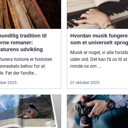
undtlig tradition til
Hvordan musik fungere
rne romaner:
som et universelt spro
raturens udvikling
Musik er noget, vi alle forstår
aturens historie er historien
uden ord. Det kan få os til at
nneskets behov for at
minde os om ...
le. Før der fandte...
ober 2025
01 oktober 2025