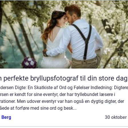
 perfekte bryllupsfotograf til din store dag
dersen Digte: En Skatkiste af Ord og Følelser Indledning: Digtere
sen er kendt for sine eventyr, der har tryllebundet læsere i
ationer. Men udover eventyr var han også en dygtig digter, der
ede at forføre med sine ord og besk...
e Berg
30 oktober