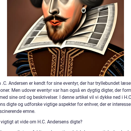
 .C. Andersen er kendt for sine eventyr, der har tryllebundet læser
ioner. Men udover eventyr var han også en dygtig digter, der for
med sine ord og beskrivelser. I denne artikel vil vi dykke ned i H.C
s digte og udforske vigtige aspekter for enhver, der er interesser
ascinerende emne.
 vigtigt at vide om H.C. Andersens digte?