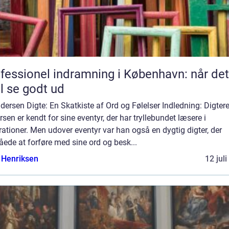
fessionel indramning i København: når det
l se godt ud
dersen Digte: En Skatkiste af Ord og Følelser Indledning: Digtere
sen er kendt for sine eventyr, der har tryllebundet læsere i
ationer. Men udover eventyr var han også en dygtig digter, der
ede at forføre med sine ord og besk...
 Henriksen
12 jul