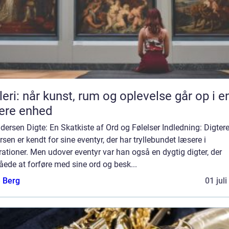
leri: når kunst, rum og oplevelse går op i e
ere enhed
dersen Digte: En Skatkiste af Ord og Følelser Indledning: Digtere
sen er kendt for sine eventyr, der har tryllebundet læsere i
ationer. Men udover eventyr var han også en dygtig digter, der
ede at forføre med sine ord og besk...
e Berg
01 jul