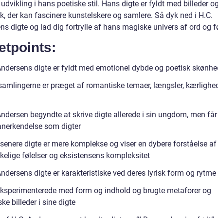
 udvikling i hans poetiske stil. Hans digte er fyldt med billeder o
k, der kan fascinere kunstelskere og samlere. Så dyk ned i H.C.
s digte og lad dig fortrylle af hans magiske univers af ord og fø
etpoints:
Andersens digte er fyldt med emotionel dybde og poetisk skønhe
samlingerne er præget af romantiske temaer, længsler, kærlighe
ndersen begyndte at skrive digte allerede i sin ungdom, men får 
anerkendelse som digter
senere digte er mere komplekse og viser en dybere forståelse af
elige følelser og eksistensens kompleksitet
ndersens digte er karakteristiske ved deres lyrisk form og rytme
ksperimenterede med form og indhold og brugte metaforer og
e billeder i sine digte