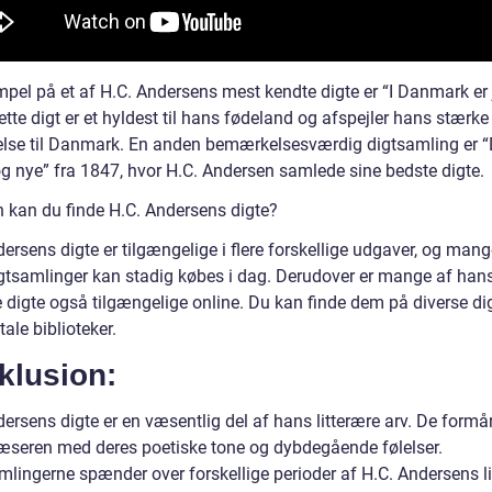
mpel på et af H.C. Andersens mest kendte digte er “I Danmark er 
ette digt er et hyldest til hans fødeland og afspejler hans stærke
else til Danmark. En anden bemærkelsesværdig digtsamling er “
g nye” fra 1847, hvor H.C. Andersen samlede sine bedste digte.
 kan du finde H.C. Andersens digte?
ersens digte er tilgængelige i flere forskellige udgaver, og mang
gtsamlinger kan stadig købes i dag. Derudover er mange af han
 digte også tilgængelige online. Du kan finde dem på diverse di
itale biblioteker.
klusion:
ersens digte er en væsentlig del af hans litterære arv. De formår
læseren med deres poetiske tone og dybdegående følelser.
mlingerne spænder over forskellige perioder af H.C. Andersens l