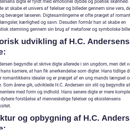
dersens digte er fyldt med emotionel dybde og poetisk skønhed.
 at skabe et univers af følelser og billeder gennem sine vers, d
 og bevæger læseren. Digtesamlingerne er ofte præget af romant
 længsler, kærlighed og savn. Desuden formår han at skabe en
istisk stemning gennem sin brug af metaforer og symbolske bille
orisk udvikling af H.C. Andersens
e:
ersen begyndte at skrive digte allerede i sin ungdom, men det va
 hans karriere, at han fik anerkendelse som digter. Hans tidlige d
er romantikkens idealer og er præget af en ung mands længsel o
 Som årene gik, udviklede H.C. Andersen sin stil og begyndte at
mentere med form og indhold. Hans senere digte er mere kompl
n dybere forståelse af menneskelige følelser og eksistensens
sitet.
uktur og opbygning af H.C. Ander
e: