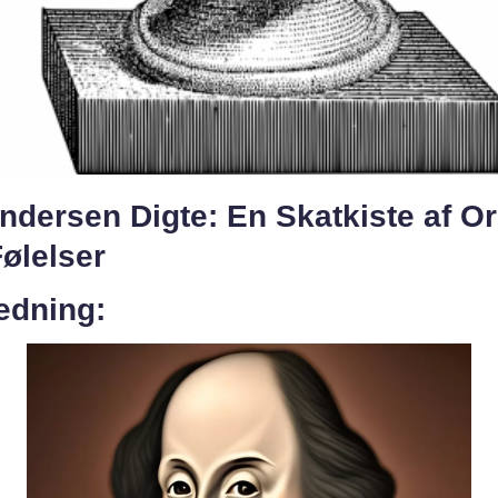
ndersen Digte: En Skatkiste af O
ølelser
edning: