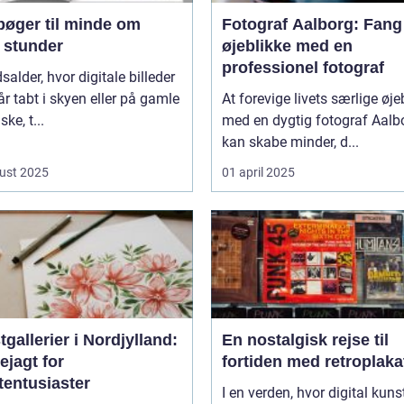
bøger til minde om
Fotograf Aalborg: Fang
 stunder
øjeblikke med en
professionel fotograf
dsalder, hvor digitale billeder
år tabt i skyen eller på gamle
At forevige livets særlige øje
ke, t...
med en dygtig fotograf Aalb
kan skabe minder, d...
ust 2025
01 april 2025
gallerier i Nordjylland:
En nostalgisk rejse til
ejagt for
fortiden med retroplaka
tentusiaster
I en verden, hvor digital kuns