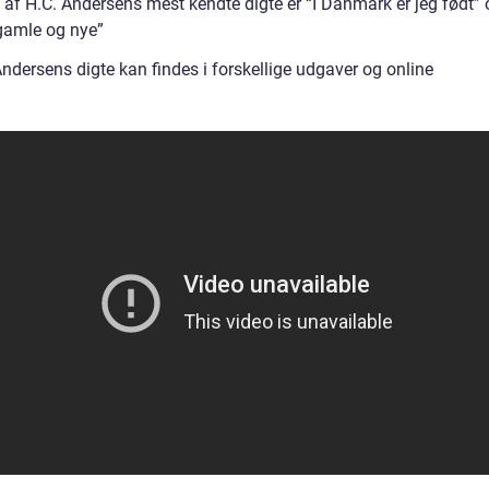
 af H.C. Andersens mest kendte digte er “I Danmark er jeg født” 
 gamle og nye”
ndersens digte kan findes i forskellige udgaver og online