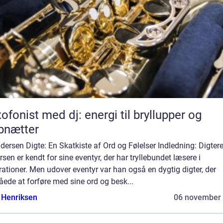
ofonist med dj: energi til bryllupper og
bnætter
dersen Digte: En Skatkiste af Ord og Følelser Indledning: Digtere
sen er kendt for sine eventyr, der har tryllebundet læsere i
ationer. Men udover eventyr var han også en dygtig digter, der
ede at forføre med sine ord og besk...
 Henriksen
06 november