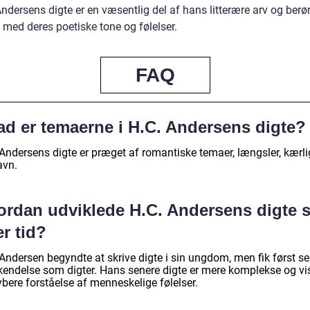
ndersens digte er en væsentlig del af hans litterære arv og berø
 med deres poetiske tone og følelser.
FAQ
ad er temaerne i H.C. Andersens digte?
 Andersens digte er præget af romantiske temaer, længsler, kærl
avn.
ordan udviklede H.C. Andersens digte s
r tid?
 Andersen begyndte at skrive digte i sin ungdom, men fik først s
kendelse som digter. Hans senere digte er mere komplekse og vi
bere forståelse af menneskelige følelser.