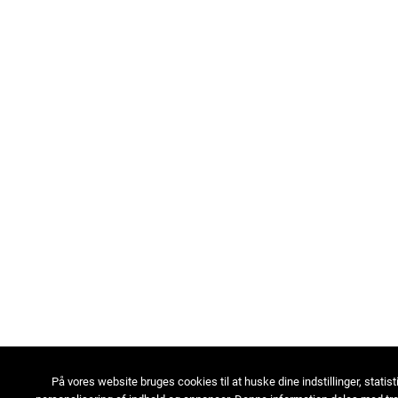
På vores website bruges cookies til at huske dine indstillinger, statist