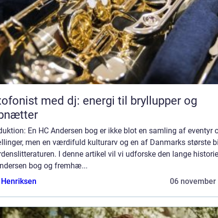
ofonist med dj: energi til bryllupper og
bnætter
duktion: En HC Andersen bog er ikke blot en samling af eventyr 
llinger, men en værdifuld kulturarv og en af Danmarks største b
erdenslitteraturen. I denne artikel vil vi udforske den lange histori
ndersen bog og fremhæ...
 Henriksen
06 november