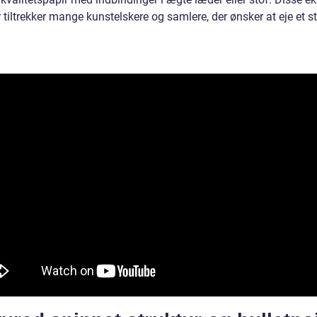
tiltrekker mange kunstelskere og samlere, der ønsker at eje et s