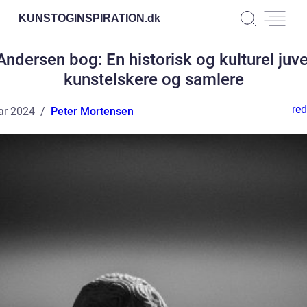
KUNSTOGINSPIRATION.
dk
ndersen bog: En historisk og kulturel juve
kunstelskere og samlere
red
ar 2024
Peter Mortensen