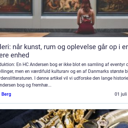
leri: når kunst, rum og oplevelse går op i e
ere enhed
duktion: En HC Andersen bog er ikke blot en samling af eventyr 
llinger, men en værdifuld kulturarv og en af Danmarks største b
erdenslitteraturen. I denne artikel vil vi udforske den lange histori
ndersen bog og fremhæ...
e Berg
01 jul