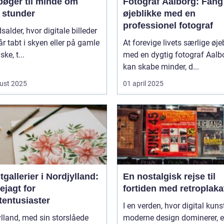
bøger til minde om
Fotograf Aalborg: Fang
 stunder
øjeblikke med en
professionel fotograf
dsalder, hvor digitale billeder
år tabt i skyen eller på gamle
At forevige livets særlige øje
ke, t...
med en dygtig fotograf Aalb
kan skabe minder, d...
ust 2025
01 april 2025
gallerier i Nordjylland:
En nostalgisk rejse til
ejagt for
fortiden med retroplaka
tentusiaster
I en verden, hvor digital kuns
lland, med sin storslåede
moderne design dominerer, e