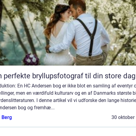
 perfekte bryllupsfotograf til din store dag
duktion: En HC Andersen bog er ikke blot en samling af eventyr 
llinger, men en værdifuld kulturarv og en af Danmarks største b
erdenslitteraturen. I denne artikel vil vi udforske den lange histori
ndersen bog og fremhæ...
e Berg
30 oktober