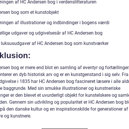
ningen af HC Andersen bog i verdenslitteraturen
rsen bog som et kunstobjekt
ningen af illustrationer og indbindinger i bogens værdi
ellige udgaver og udgivelsesår af HC Andersen bog
 luksusudgaver af HC Andersen bog som kunstværker
klusion:
rsen bog er mere end blot en samling af eventyr og fortællinger
terer en dyb historisk arv og er en kunstgenstand i sig selv. Fr
dgivelse i 1835 har HC Andersen bog fascineret læsere i alle ald
lle baggrunde. Med sin smukke illustrationer og kunstneriske
nger er den blevet et uvurderligt objekt for kunstelskere og saml
rden. Gennem sin udvikling og popularitet er HC Andersen bog bl
på den danske kultur og en inspirationskilde for generationer af
re og kunstnere.