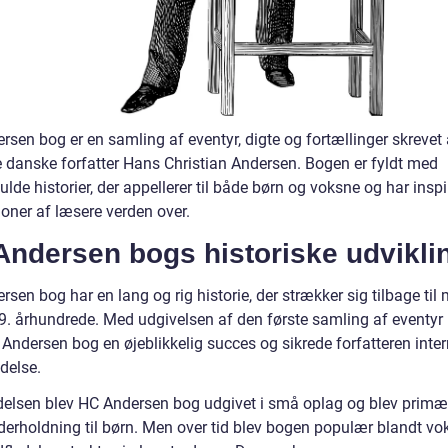
rsen bog er en samling af eventyr, digte og fortællinger skrevet
 danske forfatter Hans Christian Andersen. Bogen er fyldt med
ulde historier, der appellerer til både børn og voksne og har inspi
ioner af læsere verden over.
Andersen bogs historiske udvikli
sen bog har en lang og rig historie, der strækker sig tilbage til
19. århundrede. Med udgivelsen af den første samling af eventyr
Andersen bog en øjeblikkelig succes og sikrede forfatteren inter
delse.
delsen blev HC Andersen bog udgivet i små oplag og blev primær
erholdning til børn. Men over tid blev bogen populær blandt vo