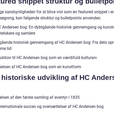
ured snippet struktur og bulletpo
ge sandsynligheden for at blive vist som en featured snippet i e
søgning, kan følgende struktur og bulletpoints anvendes:
HC Andersen bog: En dybtgående historisk gennemgang og kunst
stelskere og samlere
gående historisk gennemgang af HC Andersen bog: Fra dets opr
rne tid
duktion til HC Andersen bog som en værdifuld kulturarv
åelsen af HC Andersen bog som en kunstform
historiske udvikling af HC Ander
elsen af den første samling af eventyr i 1835
nternationale succes og oversættelser af HC Andersen bog