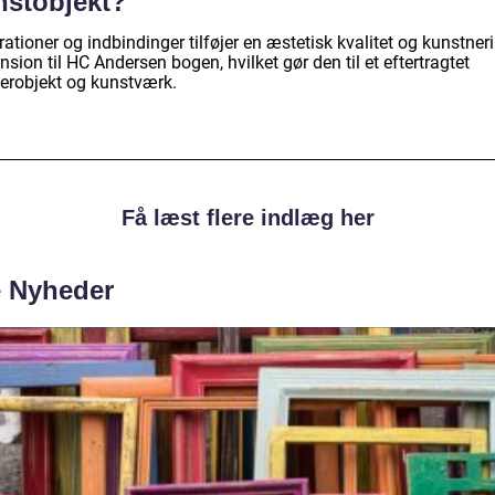
nstobjekt?
trationer og indbindinger tilføjer en æstetisk kvalitet og kunstner
sion til HC Andersen bogen, hvilket gør den til et eftertragtet
erobjekt og kunstværk.
Få læst flere indlæg her
e Nyheder