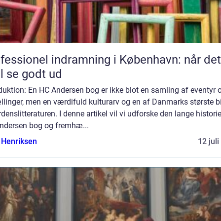
fessionel indramning i København: når det
l se godt ud
duktion: En HC Andersen bog er ikke blot en samling af eventyr 
llinger, men en værdifuld kulturarv og en af Danmarks største b
erdenslitteraturen. I denne artikel vil vi udforske den lange histori
ndersen bog og fremhæ...
 Henriksen
12 jul