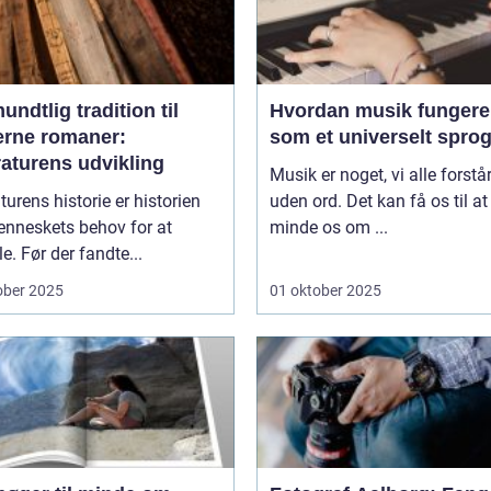
undtlig tradition til
Hvordan musik fungere
rne romaner:
som et universelt spro
raturens udvikling
Musik er noget, vi alle forstår
aturens historie er historien
uden ord. Det kan få os til at
nneskets behov for at
minde os om ...
le. Før der fandte...
ober 2025
01 oktober 2025