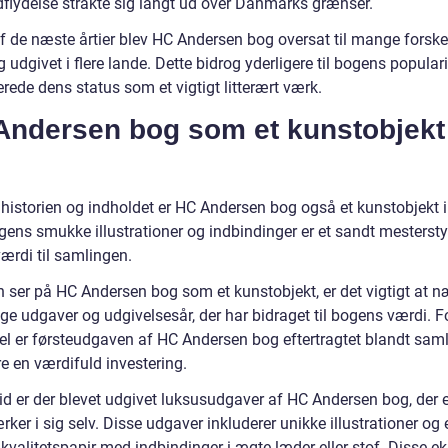
dflydelse strakte sig langt ud over Danmarks grænser.
af de næste årtier blev HC Andersen bog oversat til mange forske
 udgivet i flere lande. Dette bidrog yderligere til bogens populari
ede dens status som et vigtigt litterært værk.
Andersen bog som et kunstobjekt
 historien og indholdet er HC Andersen bog også et kunstobjekt i
ogens smukke illustrationer og indbindinger er et sandt mesterst
 værdi til samlingen.
 ser på HC Andersen bog som et kunstobjekt, er det vigtigt at 
ige udgaver og udgivelsesår, der har bidraget til bogens værdi. F
l er førsteudgaven af HC Andersen bog eftertragtet blandt sam
e en værdifuld investering.
tid er der blevet udgivet luksusudgaver af HC Andersen bog, der e
ker i sig selv. Disse udgaver inkluderer unikke illustrationer og 
 kvalitetspapir med indbindinger i ægte læder eller stof. Disse e