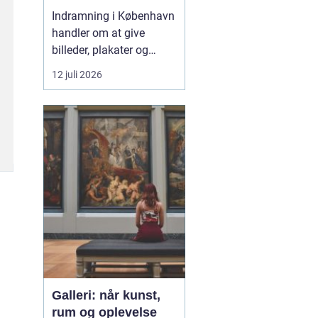
skal se godt ud
Indramning i København
handler om at give
billeder, plakater og
personlige minder en
12 juli 2026
ramme, der både
beskytter og fremhæver
motivet. Hos mange
københavnere fylder
kunst, fotografier og
plakater meget i
indretningen, og flere...
Galleri: når kunst,
rum og oplevelse