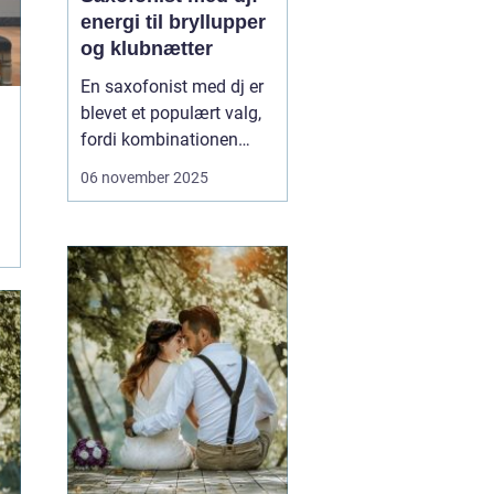
energi til bryllupper
og klubnætter
En saxofonist med dj er
blevet et populært valg,
fordi kombinationen
giver både fleksibilitet og
06 november 2025
nærvær. Du får beatet
fra pulten og et varmt,
menneskeligt
instrument, der kan
bevæge sig rundt blandt
gæsterne...