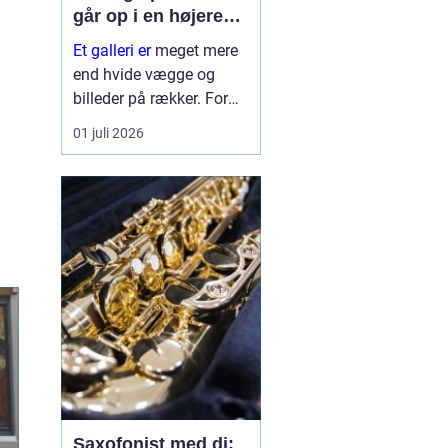
går op i en højere
enhed
Et galleri er
meget mere
end hvide vægge og
billeder på rækker. For
mange fungerer galleriet
01 juli 2026
som et frirum, hvor vi
kan sænke tempoet og
få et øjebliks pause fra
hverdagen. For
kunstnere er galleriet et
profession...
Saxofonist med dj: