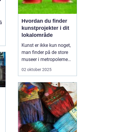
Hvordan du finder
å
kunstprojekter i dit
lokalområde
Kunst er ikke kun noget,
man finder på de store
museer i metropolerne
eller i internationale
02 oktober 2025
gallerier. Den findes lige
rundt om hjørnet – i
parker, på biblioteker, i
kulturhuse, på facader
og i små fællessk...