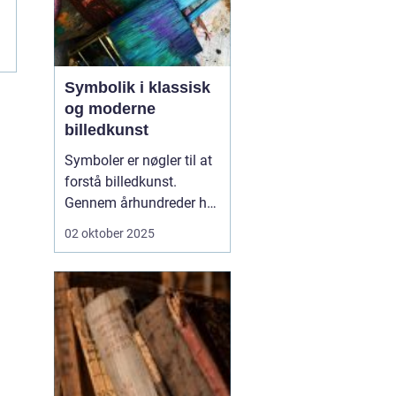
Symbolik i klassisk
og moderne
billedkunst
Symboler er nøgler til at
forstå billedkunst.
Gennem århundreder har
kunstnere brugt tegn,
02 oktober 2025
ikoner og metaforer til at
give deres værker dybere
mening. I klassisk kunst
blev symbolikken ofte
brugt til at formidle
religiø...