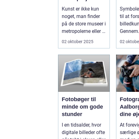
dit lokalområde
billedk
Kunst er ikke kun
Symboler
noget, man finder
til at for
på de store museer i
billedkun
metropolerne eller i
Gennem
internationale g...
århundre
02 oktober 2025
02 oktobe
kunstnere
Fotobøger til
Fotogr
minde om gode
Aalbor
stunder
dine øj
med e
I en tidsalder, hvor
At forevi
profes
digitale billeder ofte
særlige 
fotogra