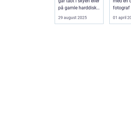
går tabt i skyen eller
med en d
på gamle harddiske,
fotograf
t...
kan skab
29 august 2025
01 april 
d...