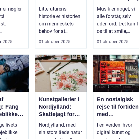
unst
romaner:
 er nøgler
Litteraturens
Musik er noget, vi
Litteraturens
stå
historie er historien
alle forstår, selv
udvikling
st.
om menneskets
uden ord. Det kan f
behov for at
os til at smile,
der har
fortælle. Før der
minde os om ...
r 2025
01 oktober 2025
01 oktober 2025
 br...
fandte...
af
Kunstgallerier i
En nostalgisk
g: Fang
Nordjylland:
rejse til fortiden
eblikke
Skattejagt for
med
n
kunstentusiaste
retroplakater
ge livets
Nordjylland, med
I en verden, hvor
sionel
r
øjeblikke
sin storslåede natur
digital kunst og
f