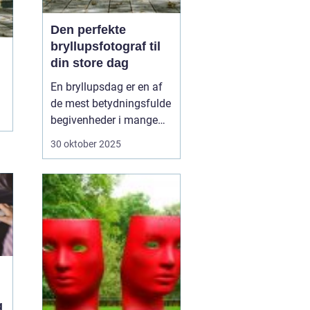
Den perfekte
bryllupsfotograf til
din store dag
En bryllupsdag er en af
de mest betydningsfulde
begivenheder i mange
menneskers liv. Det er en
30 oktober 2025
dag fyldt med
forventninger, kærlighed
og uforglemmelige
øjeblikke. Når klokkerne
ringer, og risene flyver, vil
de fleste par gerne sikr...
g