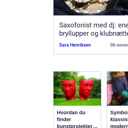
Saxofonist med dj: ener
bryllupper og klubnætt
Sara Henriksen
06 nove
Hvordan du
Symbol
finder
klassis
kunstprojekter i
moder