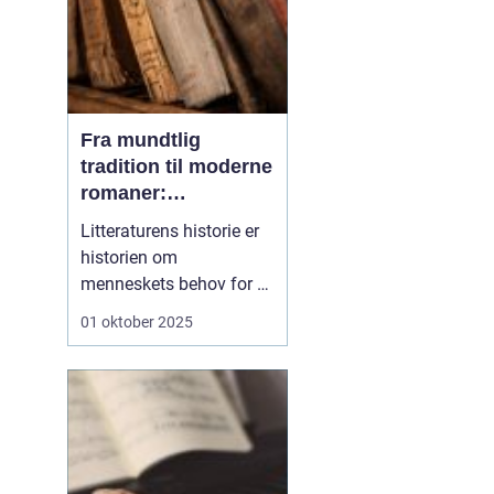
Fra mundtlig
tradition til moderne
romaner:
Litteraturens
Litteraturens historie er
udvikling
historien om
menneskets behov for at
fortælle. Før der fandtes
01 oktober 2025
bøger, bogstaver og
trykpresser, fandtes
fortællingerne. De blev
fortalt ved ildstedet,
sunget i sange og
videregivet fra