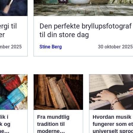
gi til
Den perfekte bryllupsfotograf
er
til din store dag
mber 2025
Stine Berg
30 oktober 2025
ik i
Fra mundtlig
Hvordan musik
k og
tradition til
fungerer som et
ne
moderne
universelt spro