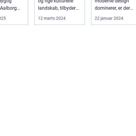
ygtig
og rige kulturelle
moderne design
 Aalborg
landskab, tilbyder
dominerer, er der
e minder,
ikke kun en flugt ...
noget dybt
2025
12 marts 2024
22 januar 2024
fascinerende og
drage...