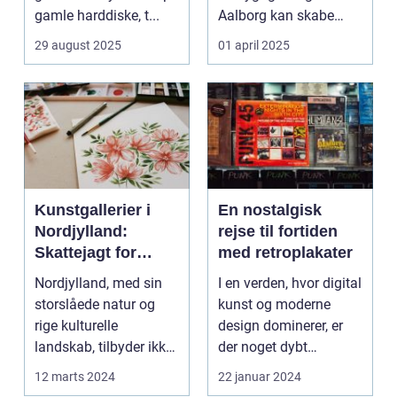
gamle harddiske, t...
Aalborg kan skabe
minder, d...
29 august 2025
01 april 2025
Kunstgallerier i
En nostalgisk
Nordjylland:
rejse til fortiden
Skattejagt for
med retroplakater
kunstentusiaster
Nordjylland, med sin
I en verden, hvor digital
storslåede natur og
kunst og moderne
rige kulturelle
design dominerer, er
landskab, tilbyder ikke
der noget dybt
kun en flugt ...
fascinerende og
12 marts 2024
22 januar 2024
drage...