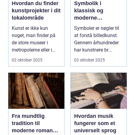
Hvordan du finder
Symbolik i
kunstprojekter i dit
klassisk og
lokalområde
moderne
billedkunst
Kunst er ikke kun
Symboler er nøgler til
noget, man finder på
at forstå billedkunst.
de store museer i
Gennem århundreder
metropolerne eller i
har kunstnere br...
internationale g...
02 oktober 2025
02 oktober 2025
Fra mundtlig
Hvordan musik
tradition til
fungerer som et
moderne romaner:
universelt sprog