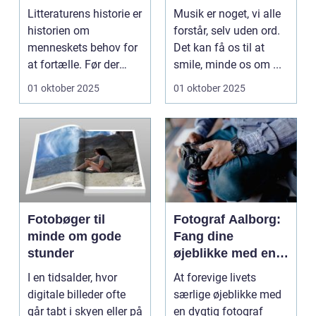
Litteraturens
Litteraturens historie er
Musik er noget, vi alle
udvikling
historien om
forstår, selv uden ord.
menneskets behov for
Det kan få os til at
at fortælle. Før der
smile, minde os om ...
fandte...
01 oktober 2025
01 oktober 2025
Fotobøger til
Fotograf Aalborg:
minde om gode
Fang dine
stunder
øjeblikke med en
professionel
I en tidsalder, hvor
At forevige livets
fotograf
digitale billeder ofte
særlige øjeblikke med
går tabt i skyen eller på
en dygtig fotograf