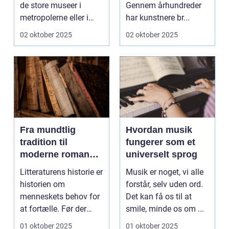
de store museer i
Gennem århundreder
metropolerne eller i
har kunstnere br...
internationale g...
02 oktober 2025
02 oktober 2025
Fra mundtlig
Hvordan musik
tradition til
fungerer som et
moderne romaner:
universelt sprog
Litteraturens
Litteraturens historie er
Musik er noget, vi alle
udvikling
historien om
forstår, selv uden ord.
menneskets behov for
Det kan få os til at
at fortælle. Før der
smile, minde os om ...
fandte...
01 oktober 2025
01 oktober 2025