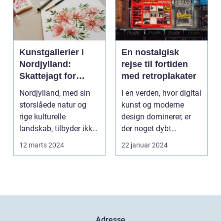
Kunstgallerier i
En nostalgisk
Nordjylland:
rejse til fortiden
Skattejagt for
med retroplakater
kunstentusiaster
Nordjylland, med sin
I en verden, hvor digital
storslåede natur og
kunst og moderne
rige kulturelle
design dominerer, er
landskab, tilbyder ikke
der noget dybt
kun en flugt ...
fascinerende og
12 marts 2024
22 januar 2024
drage...
Adresse