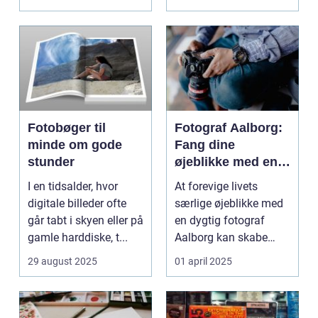
Fotobøger til
Fotograf Aalborg:
minde om gode
Fang dine
stunder
øjeblikke med en
professionel
I en tidsalder, hvor
At forevige livets
fotograf
digitale billeder ofte
særlige øjeblikke med
går tabt i skyen eller på
en dygtig fotograf
gamle harddiske, t...
Aalborg kan skabe
minder, d...
29 august 2025
01 april 2025