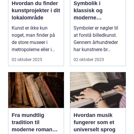
Hvordan du finder
Symbolik i
kunstprojekter i dit
klassisk og
lokalområde
moderne
billedkunst
Kunst er ikke kun
Symboler er nøgler til
noget, man finder på
at forstå billedkunst.
de store museer i
Gennem århundreder
metropolerne eller i
har kunstnere br...
internationale g...
02 oktober 2025
02 oktober 2025
Fra mundtlig
Hvordan musik
tradition til
fungerer som et
moderne romaner:
universelt sprog