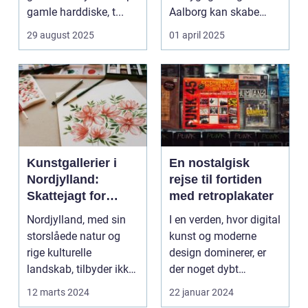
gamle harddiske, t...
Aalborg kan skabe
minder, d...
29 august 2025
01 april 2025
Kunstgallerier i
En nostalgisk
Nordjylland:
rejse til fortiden
Skattejagt for
med retroplakater
kunstentusiaster
Nordjylland, med sin
I en verden, hvor digital
storslåede natur og
kunst og moderne
rige kulturelle
design dominerer, er
landskab, tilbyder ikke
der noget dybt
kun en flugt ...
fascinerende og
12 marts 2024
22 januar 2024
drage...