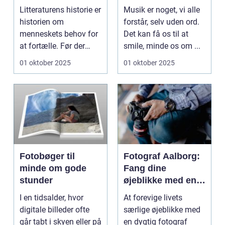
Litteraturens
Litteraturens historie er
Musik er noget, vi alle
udvikling
historien om
forstår, selv uden ord.
menneskets behov for
Det kan få os til at
at fortælle. Før der
smile, minde os om ...
fandte...
01 oktober 2025
01 oktober 2025
Fotobøger til
Fotograf Aalborg:
minde om gode
Fang dine
stunder
øjeblikke med en
professionel
I en tidsalder, hvor
At forevige livets
fotograf
digitale billeder ofte
særlige øjeblikke med
går tabt i skyen eller på
en dygtig fotograf