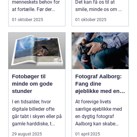
menneskets behov for
Det kan få os til at
at fortælle. Før der
smile, minde os om ...
fandte...
01 oktober 2025
01 oktober 2025
Fotobøger til
Fotograf Aalborg:
minde om gode
Fang dine
stunder
øjeblikke med en
professionel
I en tidsalder, hvor
At forevige livets
fotograf
digitale billeder ofte
særlige øjeblikke med
går tabt i skyen eller på
en dygtig fotograf
gamle harddiske, t...
Aalborg kan skabe
minder, d...
29 august 2025
01 april 2025