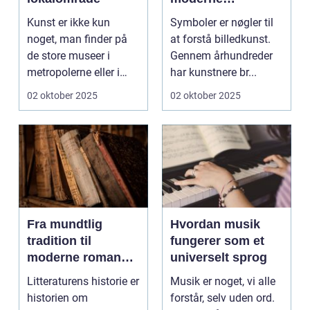
billedkunst
Kunst er ikke kun
Symboler er nøgler til
noget, man finder på
at forstå billedkunst.
de store museer i
Gennem århundreder
metropolerne eller i
har kunstnere br...
internationale g...
02 oktober 2025
02 oktober 2025
Fra mundtlig
Hvordan musik
tradition til
fungerer som et
moderne romaner:
universelt sprog
Litteraturens
Litteraturens historie er
Musik er noget, vi alle
udvikling
historien om
forstår, selv uden ord.