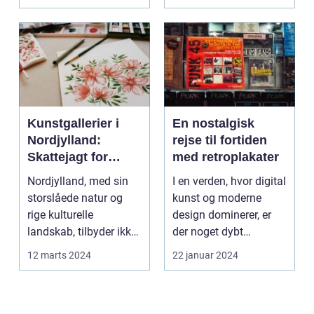
Kunstgallerier i
En nostalgisk
Nordjylland:
rejse til fortiden
Skattejagt for
med retroplakater
kunstentusiaster
Nordjylland, med sin
I en verden, hvor digital
storslåede natur og
kunst og moderne
rige kulturelle
design dominerer, er
landskab, tilbyder ikke
der noget dybt
kun en flugt ...
fascinerende og
12 marts 2024
22 januar 2024
drage...