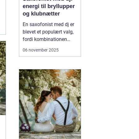
energi til bryllupper
og klubnætter
En saxofonist med dj er
blevet et populært valg,
fordi kombinationen
giver både fleksibilitet og
06 november 2025
nærvær. Du får beatet
fra pulten og et varmt,
menneskeligt
instrument, der kan
bevæge sig rundt blandt
gæsterne...