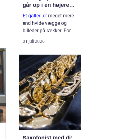
går op i en højere
enhed
Et galleri er
meget mere
end hvide vægge og
billeder på rækker. For
mange fungerer galleriet
01 juli 2026
som et frirum, hvor vi
kan sænke tempoet og
få et øjebliks pause fra
hverdagen. For
kunstnere er galleriet et
profession...
Saxofonist med dj: