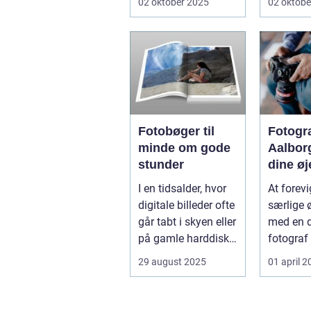
02 oktober 2025
02 oktobe
kunstnere
Fotobøger til
Fotogr
minde om gode
Aalbor
stunder
dine øj
med e
I en tidsalder, hvor
At forevi
profes
digitale billeder ofte
særlige 
fotogra
går tabt i skyen eller
med en d
på gamle harddiske,
fotograf
t...
kan skab
29 august 2025
01 april 
d...