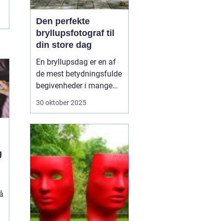
Den perfekte
bryllupsfotograf til
din store dag
En bryllupsdag er en af
de mest betydningsfulde
begivenheder i mange
menneskers liv. Det er en
30 oktober 2025
dag fyldt med
forventninger, kærlighed
og uforglemmelige
øjeblikke. Når klokkerne
g
ringer, og risene flyver, vil
de fleste par gerne sikr...
å