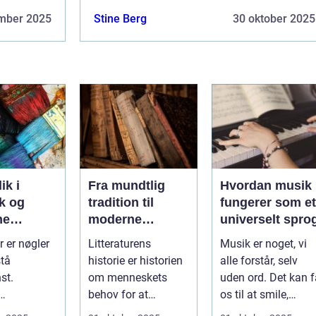
mber 2025
Stine Berg
30 oktober 2025
ik i
Fra mundtlig
Hvordan musik
k og
tradition til
fungerer som et
ne
moderne
universelt spro
unst
romaner:
 er nøgler
Litteraturens
Musik er noget, vi
Litteraturens
stå
historie er historien
alle forstår, selv
udvikling
st.
om menneskets
uden ord. Det kan f
behov for at
os til at smile,
der har
fortælle. Før der
minde os om ...