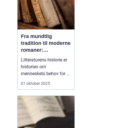
Fra mundtlig
tradition til moderne
romaner:
Litteraturens
Litteraturens historie er
udvikling
historien om
menneskets behov for at
fortælle. Før der fandtes
01 oktober 2025
bøger, bogstaver og
trykpresser, fandtes
fortællingerne. De blev
fortalt ved ildstedet,
sunget i sange og
videregivet fra