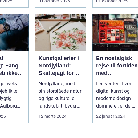
r 2025
01 oktober 2025
01 oktober 2025
 br...
fandte...
af
Kunstgallerier i
En nostalgisk
g: Fang
Nordjylland:
rejse til fortiden
eblikke
Skattejagt for
med
n
kunstentusiaste
retroplakater
ge livets
Nordjylland, med
I en verden, hvor
sionel
r
øjeblikke
sin storslåede natur
digital kunst og
f
ygtig
og rige kulturelle
moderne design
 Aalborg
landskab, tilbyder
dominerer, er der
e minder,
ikke kun en flugt ...
noget dybt
2025
12 marts 2024
22 januar 2024
fascinerende og
drage...