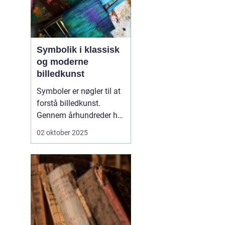
Symbolik i klassisk
og moderne
billedkunst
Symboler er nøgler til at
forstå billedkunst.
Gennem århundreder har
kunstnere brugt tegn,
02 oktober 2025
ikoner og metaforer til at
give deres værker dybere
mening. I klassisk kunst
blev symbolikken ofte
brugt til at formidle
religiø...