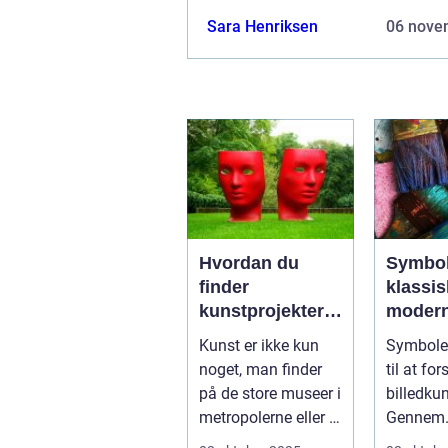
Sara Henriksen
06 nove
Hvordan du
Symbol
finder
klassis
kunstprojekter i
moder
dit lokalområde
billedk
Kunst er ikke kun
Symboler
noget, man finder
til at for
på de store museer i
billedkun
metropolerne eller i
Gennem
internationale g...
århundre