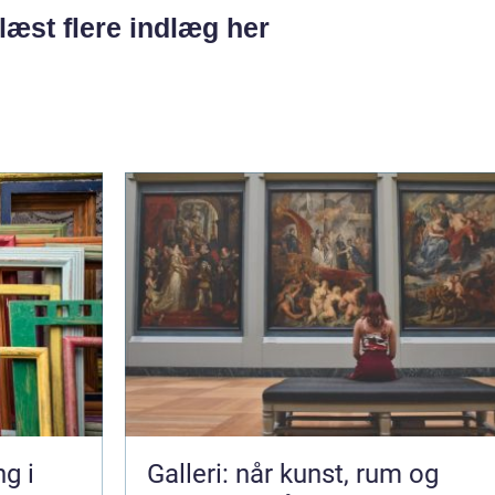
læst flere indlæg her
g i
Galleri: når kunst, rum og