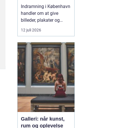
skal se godt ud
Indramning i København
handler om at give
billeder, plakater og
personlige minder en
12 juli 2026
ramme, der både
beskytter og fremhæver
motivet. Hos mange
københavnere fylder
kunst, fotografier og
plakater meget i
indretningen, og flere...
Galleri: når kunst,
rum og oplevelse