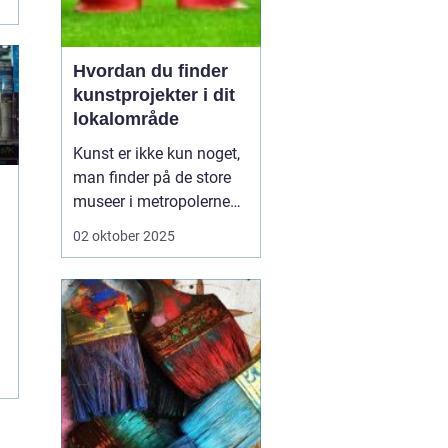
Hvordan du finder
kunstprojekter i dit
lokalområde
Kunst er ikke kun noget,
man finder på de store
museer i metropolerne
eller i internationale
02 oktober 2025
gallerier. Den findes lige
rundt om hjørnet – i
parker, på biblioteker, i
kulturhuse, på facader
og i små fællessk...